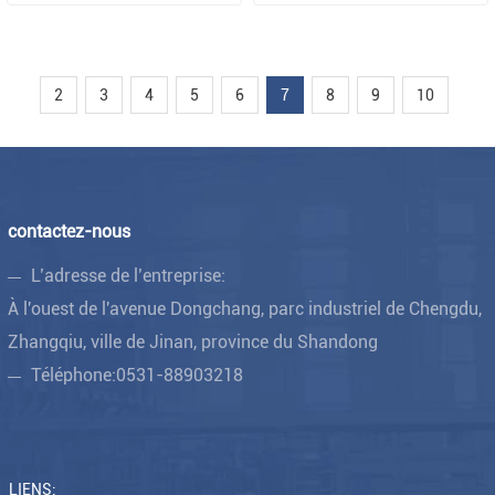
2
3
4
5
6
7
8
9
10
contactez-nous
L’adresse de l’entreprise:
À l'ouest de l'avenue Dongchang, parc industriel de Chengdu,
Zhangqiu, ville de Jinan, province du Shandong
Téléphone:
0531-88903218
LIENS: