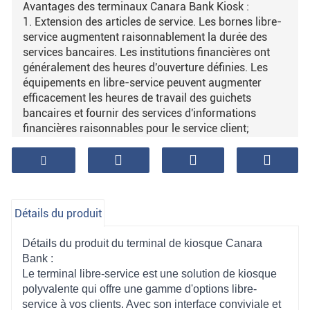
Avantages des terminaux Canara Bank Kiosk :
1. Extension des articles de service. Les bornes libre-
service augmentent raisonnablement la durée des
services bancaires. Les institutions financières ont
généralement des heures d'ouverture définies. Les
équipements en libre-service peuvent augmenter
efficacement les heures de travail des guichets
bancaires et fournir des services d'informations
financières raisonnables pour le service client;
2. Réduire les coûts d'exploitation des institutions
financières. Tout le monde devrait savoir que le
salaire dans le secteur financier est très élevé. Selon
une analyse incomplète des données, la quantité de
services d'information financière apportés chaque
Détails du produit
année par un appareil en libre-service dépasse de loin
la quantité d'éléments de service apportés par un
Détails du produit du terminal de kiosque Canara
poste de comptable chaque année. Mais le coût n'est
Bank :
que de 1/20 du poste comptable ;
Le terminal libre-service est une solution de kiosque
3. Fournir des services à valeur ajoutée. De nombreux
polyvalente qui offre une gamme d'options libre-
équipements en libre-service peuvent être connectés
service à vos clients. Avec son interface conviviale et