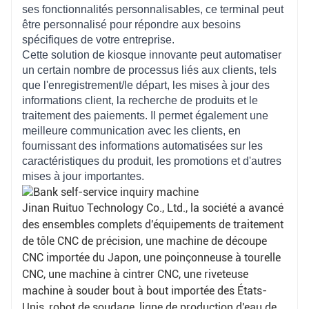
à un logiciel de système de plate-forme tiers pour
ses fonctionnalités personnalisables, ce terminal peut
exécuter des fonctions telles que l'eau, l'électricité, les
être personnalisé pour répondre aux besoins
télécommunications et les frais de réseau, ce qui
spécifiques de votre entreprise.
favorise grandement les besoins du public ;
Cette solution de kiosque innovante peut automatiser
un certain nombre de processus liés aux clients, tels
que l'enregistrement/le départ, les mises à jour des
informations client, la recherche de produits et le
traitement des paiements. Il permet également une
meilleure communication avec les clients, en
fournissant des informations automatisées sur les
caractéristiques du produit, les promotions et d'autres
mises à jour importantes.
Jinan Ruituo Technology Co., Ltd., la société a avancé
des ensembles complets d'équipements de traitement
de tôle CNC de précision, une machine de découpe
CNC importée du Japon, une poinçonneuse à tourelle
CNC, une machine à cintrer CNC, une riveteuse
machine à souder bout à bout importée des États-
Unis, robot de soudage, ligne de production d'eau de