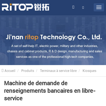
Accueil
Produits
Terminaux à service libre
Kiosques
Machine de demande de
bancaires
Machine de demande de renseignements bancaires en
renseignements bancaires en libre-
libre-service
service