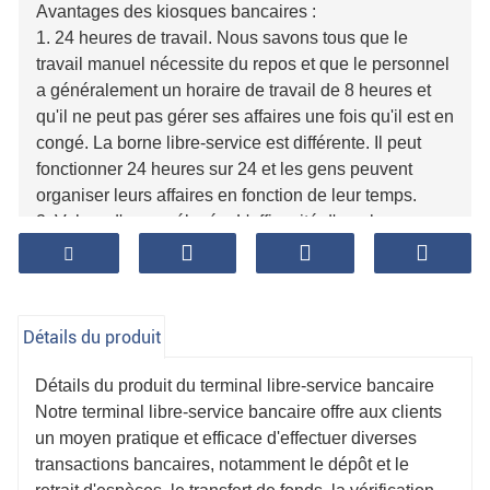
Avantages des kiosques bancaires :
1. 24 heures de travail. Nous savons tous que le
travail manuel nécessite du repos et que le personnel
a généralement un horaire de travail de 8 heures et
qu'il ne peut pas gérer ses affaires une fois qu'il est en
congé. La borne libre-service est différente. Il peut
fonctionner 24 heures sur 24 et les gens peuvent
organiser leurs affaires en fonction de leur temps.
2. Valeur d'usage élevée. L'efficacité d'une borne
libre-service est généralement bien supérieure à celle
d'une manuelle, car elle n'a pas besoin de repos. Et le
coût d'embauche d'un membre du personnel est
beaucoup plus élevé que le coût d'achat d'un terminal
Détails du produit
en libre-service bancaire. Pour les banques, l'ajout
d'équipements de terminaux en libre-service peut non
Détails du produit du terminal libre-service bancaire
seulement réduire les coûts, mais également
Notre terminal libre-service bancaire offre aux clients
améliorer l'efficacité du travail.
un moyen pratique et efficace d'effectuer diverses
transactions bancaires, notamment le dépôt et le